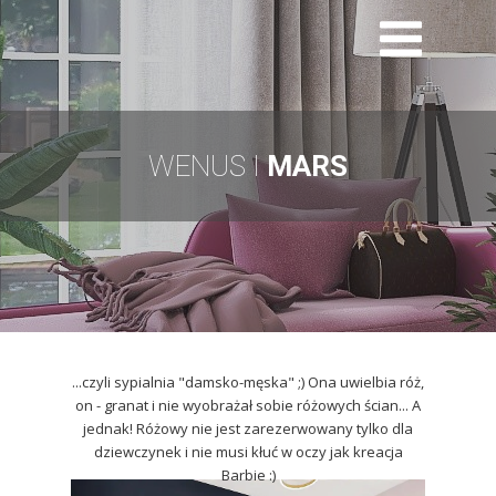
WENUS I
MARS
...czyli sypialnia "damsko-męska" ;) Ona uwielbia róż,
on - granat i nie wyobrażał sobie różowych ścian... A
jednak! Różowy nie jest zarezerwowany tylko dla
dziewczynek i nie musi kłuć w oczy jak kreacja
Barbie :)