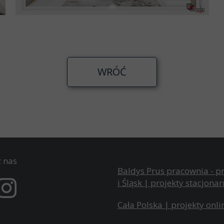
WRÓĆ
 nas
Baldys Prus pracownia - p
i Śląsk | projekty stacjona
Cała Polska | projekty onli