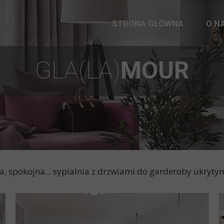
STRONA GŁÓWNA
O N
GLA(LA)
MOUR
wa, spokojna... sypialnia z drzwiami do garderoby ukrytym