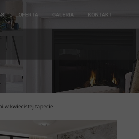
AS
OFERTA
GALERIA
KONTAKT
i w kwiecistej tapecie.