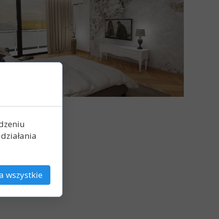
ądzeniu
działania
a wszystkie